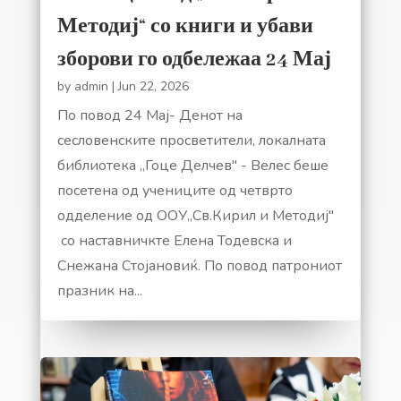
Методиј“ со книги и убави
зборови го одбележаа 24 Мај
by
admin
|
Jun 22, 2026
По повод 24 Мај- Денот на
сесловенските просветители, локалната
библиотека ,,Гоце Делчев" - Велес беше
посетена од учениците од четврто
одделение од ООУ,,Св.Кирил и Методиј"
со наставничкте Елена Тодевска и
Снежана Стојановиќ. По повод патрониот
празник на...