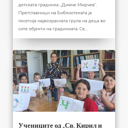
детската градинка „Димче Мирчев“.
Претставници на Библиотеката ја
посетија највозрасната група на деца во
сите објекти на градинката. Се...
Учениците од „Св. Кирил и