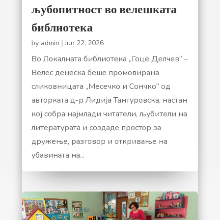
љубопитност во велешката
библиотека
by
admin
|
Jun 22, 2026
Во Локалната библиотека „Гоце Делчев“ –
Велес денеска беше промовирана
сликовницата „Месечко и Сончко“ од
авторката д-р Лидија Тантуровска, настан
кој собра најмлади читатели, љубители на
литературата и создаде простор за
дружење, разговор и откривање на
убавината на...