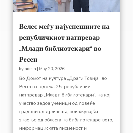
Велес меѓу најуспешните на
републичкиот натпревар
„Млади библиотекари“ во
Ресен
by
admin
|
May 20, 2026
Во Домот на култура „Драги Тозија“ во
Ресен се одржа 25. републички
натпревар „Млади библиотекари“, на кој
учество зедоа ученици од повеќе
градови од државата, покажувајќи
знаење од областа на библиотекарството,
информациската писменост и