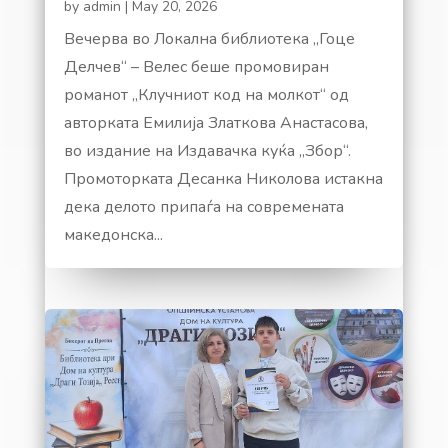
by
admin
|
May 20, 2026
Вечерва во Локална библиотека „Гоце
Делчев“ – Велес беше промовиран
романот „Клучниот код на молкот“ од
авторката Емилија Златкова Анастасова,
во издание на Издавачка куќа „Збор“.
Промоторката Десанка Николова истакна
дека делото припаѓа на современата
македонска...