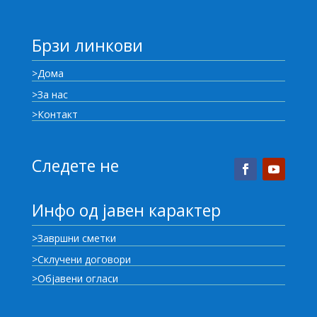
Брзи линкови
>Дома
>За нас
>Контакт
Следете не
Инфо од јавен карактер
>Завршни сметки
>Склучени договори
>Објавени огласи