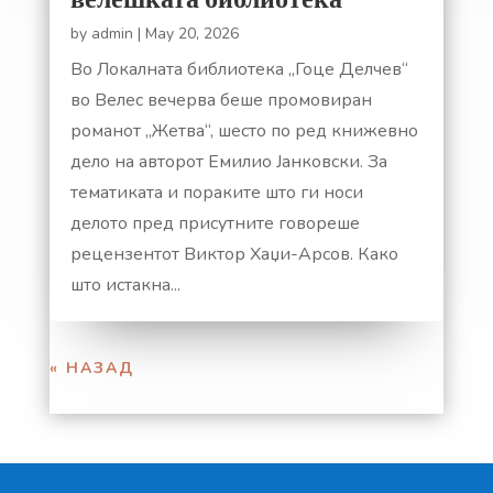
велешката библиотека
by
admin
|
May 20, 2026
Во Локалната библиотека „Гоце Делчев“
во Велес вечерва беше промовиран
романот „Жетва“, шесто по ред книжевно
дело на авторот Емилио Јанковски. За
тематиката и пораките што ги носи
делото пред присутните говореше
рецензентот Виктор Хаџи-Арсов. Како
што истакна...
« НАЗАД