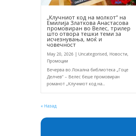
„Клучниот код на молкот“ на
Емилија Златкова Анастасова
промовиран во Велес, трилер
што отвора тешки теми за
исчезнувања, моќ и
човечност
May 20, 2026
|
Uncategorised
,
Новости
,
Промоции
Вечерва во Локална библиотека „Гоце
Делчев“ – Велес беше промовиран
романот „Клучниот код на...
« Назад