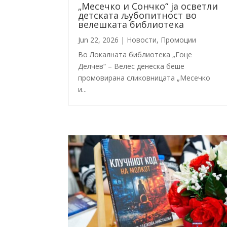
„Месечко и Сончко“ ја осветли
детската љубопитност во
велешката библиотека
Jun 22, 2026
|
Новости
,
Промоции
Во Локалната библиотека „Гоце
Делчев“ – Велес денеска беше
промовирана сликовницата „Месечко
и...