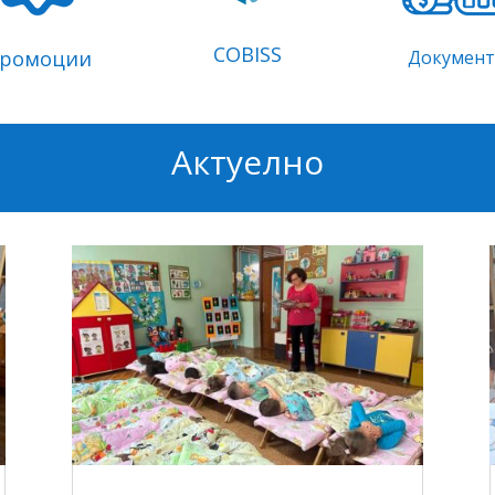
COBISS
ромоции
Докумен
Актуелно