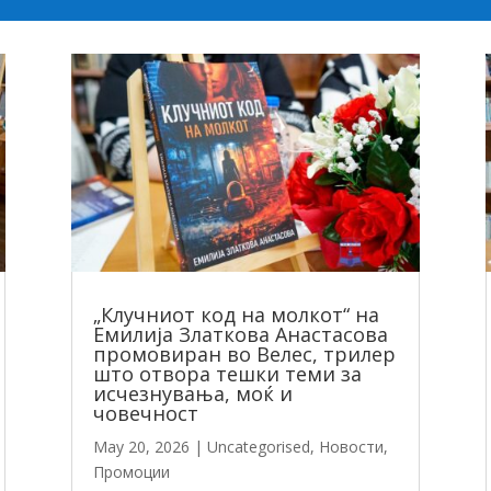
„Клучниот код на молкот“ на
Емилија Златкова Анастасова
промовиран во Велес, трилер
што отвора тешки теми за
исчезнувања, моќ и
човечност
May 20, 2026
|
Uncategorised
,
Новости
,
Промоции