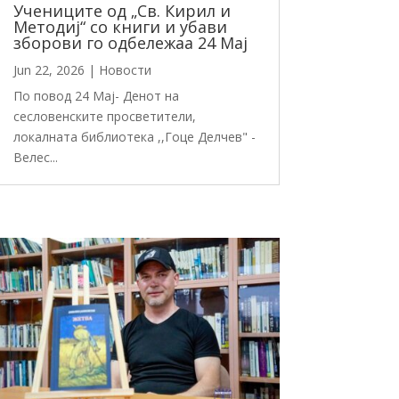
Учениците од „Св. Кирил и
Методиј“ со книги и убави
зборови го одбележаа 24 Мај
Jun 22, 2026
|
Новости
По повод 24 Мај- Денот на
сесловенските просветители,
локалната библиотека ,,Гоце Делчев" -
Велес...