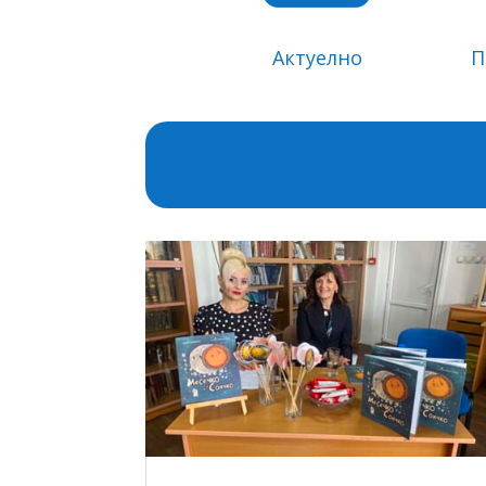
Актуелно
П