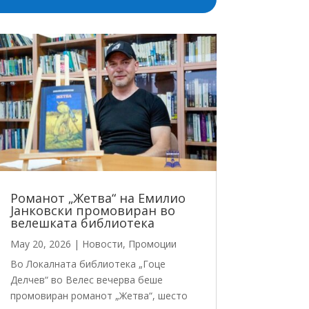
Романот „Жетва“ на Емилио
Јанковски промовиран во
велешката библиотека
May 20, 2026
|
Новости
,
Промоции
Во Локалната библиотека „Гоце
Делчев“ во Велес вечерва беше
промовиран романот „Жетва“, шесто