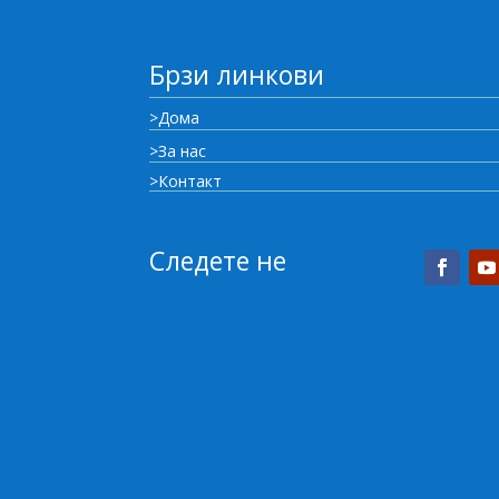
Брзи линкови
>Дома
>За нас
>Контакт
Следете не