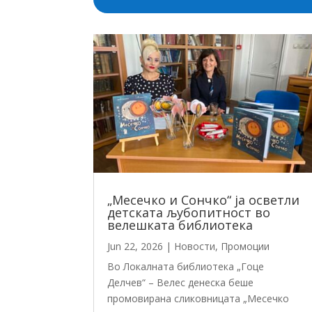
„Месечко и Сончко“ ја осветли
детската љубопитност во
велешката библиотека
Jun 22, 2026
|
Новости
,
Промоции
Во Локалната библиотека „Гоце
Делчев“ – Велес денеска беше
промовирана сликовницата „Месечко