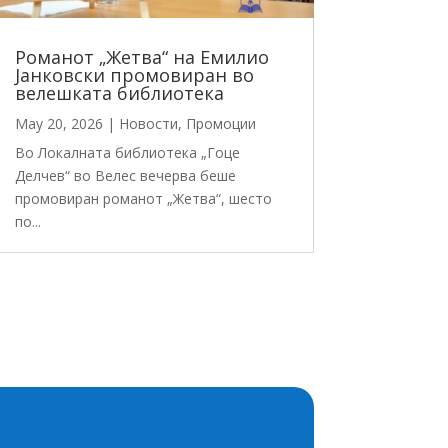
Романот „Жетва“ на Емилио
Јанковски промовиран во
велешката библиотека
May 20, 2026
|
Новости
,
Промоции
Во Локалната библиотека „Гоце
Делчев“ во Велес вечерва беше
промовиран романот „Жетва“, шесто
по...