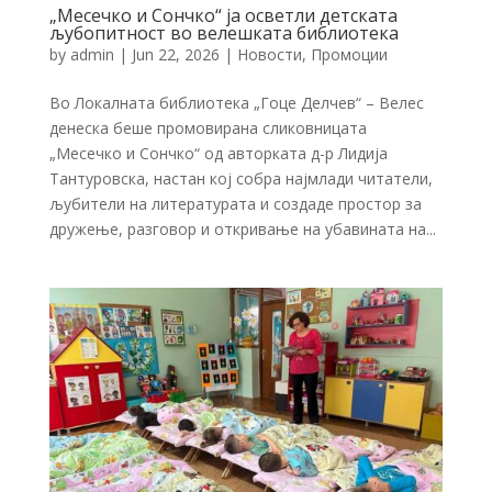
„Месечко и Сончко“ ја осветли детската
љубопитност во велешката библиотека
by
admin
|
Jun 22, 2026
|
Новости
,
Промоции
Во Локалната библиотека „Гоце Делчев“ – Велес
денеска беше промовирана сликовницата
„Месечко и Сончко“ од авторката д-р Лидија
Тантуровска, настан кој собра најмлади читатели,
љубители на литературата и создаде простор за
дружење, разговор и откривање на убавината на...