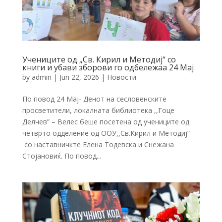
Учениците од „Св. Кирил и Методиј“ со
книги и убави зборови го одбележаа 24 Мај
by
admin
|
Jun 22, 2026
|
Новости
По повод 24 Мај- Денот на сесловенските
просветители, локалната библиотека ,,Гоце
Делчев” – Велес беше посетена од учениците од
четврто одделение од ООУ,,Св.Кирил и Методиј”
со наставничкте Елена Тодевска и Снежана
Стојановиќ. По повод...