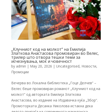
„Клучниот код на молкот“ на Емилија
Златкова Анастасова промовиран во Велес,
трилер што отвора тешки теми за
исчезнувања, моќ и човечност
by
admin
|
May 20, 2026
|
Uncategorised
,
Новости
,
Промоции
Вечерва во Локална библиотека „Гоце Делчев“ –
Велес беше промовиран романот „Клучниот код на
молкот“ од авторката Емилија Златкова
Анастасова, во издание на Издавачка куќа „Збор“.
Промоторката Десанка Николова истакна дека
делото припаѓа на современата македонска...