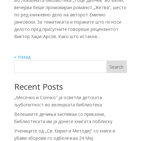
Во Локалната библиотека „Гоце Делчев“ во Велес
вечерва беше промовиран романот „Жетва“, шесто
по ред книжевно дело на авторот Емилио
Јанковски. За тематиката и пораките што ги носи
делото пред присутните говореше рецензентот
Виктор Хаџи-Арсов. Како што истакна...
« Назад
Search
Recent Posts
„Месечко и Сончко“ ја осветли детската
љубопитност во велешката библиотека
Велешките дечиња заспиваа со приказни,
библиотеката им ја донесе книгата поблиску
Учениците од „Св. Кирил и Методиј“ со книги и
убави зборови го одбележаа 24 Мај