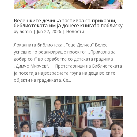
Велешките дечиња заспиваа со приказни,
библиотеката им ја донесе книгата поблиску
by
admin
|
Jun 22, 2026
|
Новости
Локалната библиотека „Гоце Делчев“ Велес
успешно го реализираше проектот „Приказна за
добар сон“ во соработка со детската градинка
„Димче Мирчев“. Претставници на Библиотеката
ја посетија највозрасната група на деца во сите
објекти на градинката. Се...