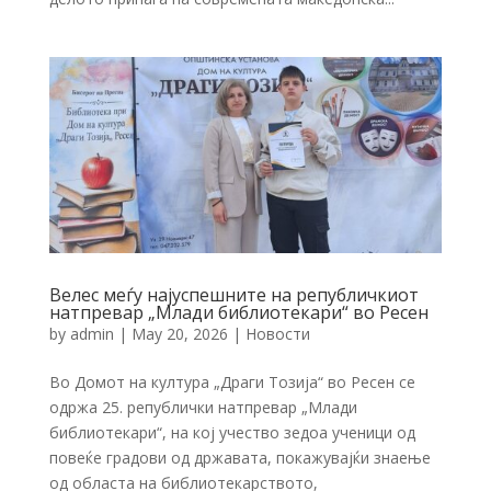
Велес меѓу најуспешните на републичкиот
натпревар „Млади библиотекари“ во Ресен
by
admin
|
May 20, 2026
|
Новости
Во Домот на култура „Драги Тозија“ во Ресен се
одржа 25. републички натпревар „Млади
библиотекари“, на кој учество зедоа ученици од
повеќе градови од државата, покажувајќи знаење
од областа на библиотекарството,