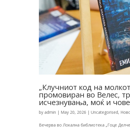
„Клучниот код на молкот
промовиран во Велес, т
исчезнувања, моќ и чов
by
admin
|
May 20, 2026
|
Uncategorised
,
Нов
Вечерва во Локална библиотека „Гоце Делче