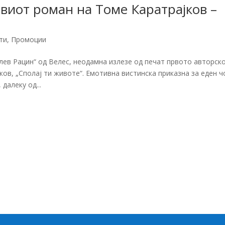
иот роман на Томе Каратрајков –
ти
,
Промоции
лев Рацин“ од Велес, неодамна излезе од печат првото авторск
ков, „Сполај ти животе“. Емотивна вистинска приказна за еден ч
далеку од...