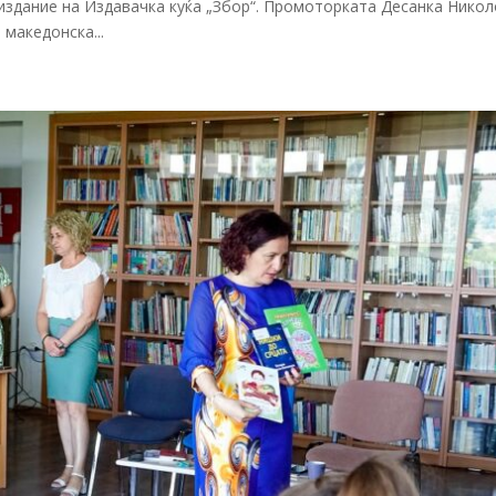
 издание на Издавачка куќа „Збор“. Промоторката Десанка Нико
македонска...