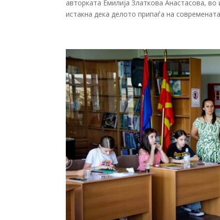
авторката Емилија Златкова Анастасова, во
истакна дека делото припаѓа на современата 