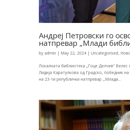
Андреј Петровски го осв
натпревар „Млади библ
by
admin
|
May 22, 2024
|
Uncategorised
,
Нов
Локалната библиотека „Гоце Делчев“ Велес с
Лидија Каратулкова од Градско, победник н
на 23-ти републички натпревар ,,Млади...