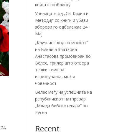
книгата поблиску
Учениците од „Св. Кирил и
Методиј“ со книги и убави
зборови го одбележаа 24
Мај
„Клучниот код на молкот“
на Емилија Златкова
Анастасова промовиран во
Велес, трилер што отвора
тешки теми за
исчезнувања, моќ и
човечност
Велес меѓу најуспешните на
републичкиот натпревар
„Млади библиотекари“ во
Ресен
Recent
 од