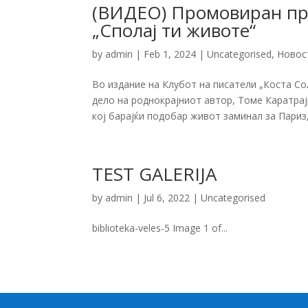
(ВИДЕО) Промовиран прв
„Сполај ти животе“
by
admin
|
Feb 1, 2024
|
Uncategorised
,
Новос
Во издание на Клубот на писатели „Коста Со
дело на роднокрајниот автор, Томе Каратрај
кој барајќи подобар живот заминал за Париз, 
TEST GALERIJA
by
admin
|
Jul 6, 2022
|
Uncategorised
biblioteka-veles-5 Image 1 of...