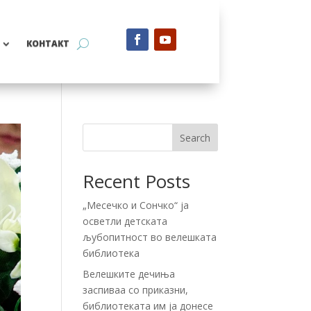
КОНТАКТ
Search
Recent Posts
„Месечко и Сончко“ ја
осветли детската
љубопитност во велешката
библиотека
Велешките дечиња
заспиваа со приказни,
библиотеката им ја донесе