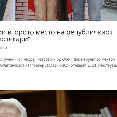
ои второто место на републичкиот
иотекари“
ости
о ученичкот Андреј Петровски од ООУ ,,Даме Груев” со ментор
а Општинскиот натпревар „Млади библиотекари“ 2024, учествув