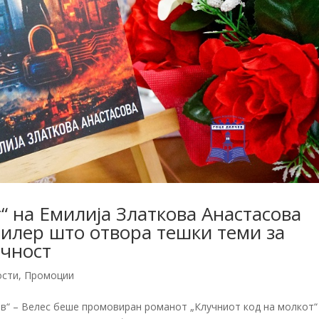
“ на Емилија Златкова Анастасова
рилер што отвора тешки теми за
ечност
ости
,
Промоции
в“ – Велес беше промовиран романот „Клучниот код на молкот“