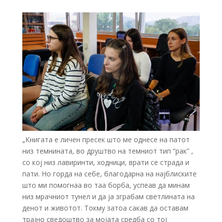
„Книгата е личен пресек што ме однесе на патот
низ темнината, во друштво на темниот тип “рак” ,
со кој низ лавиринти, ходници, врати се страда и
пати. Но горда на себе, благодарна на најблиските
што ми помогнаа во таа борба, успеав да минам
низ мрачниот тунел и да ја зграбам светлината на
денот и животот. Токму затоа сакав да оставам
трајно сведоштво за мојата средба со тој