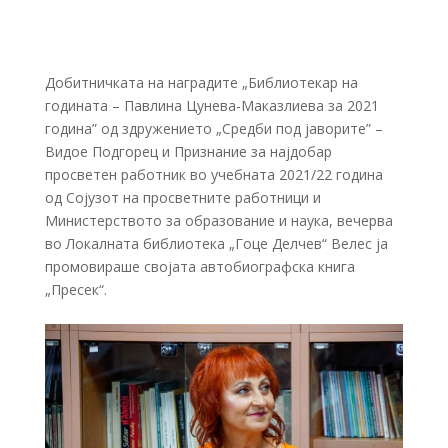
Добитничката на наградите „Библиотекар на
годината – Павлина Цунева-Маказлиева за 2021
година” од здружението „Средби под јаворите” –
Видое Подгорец и Признание за најдобар
просветен работник во учебната 2021/22 година
од Сојузот на просветните работници и
Министерството за образование и наука, вечерва
во Локалната библиотека „Гоце Делчев“ Велес ја
промовираше својата автобиографска книга
„Пресек“.