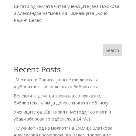
Цитати од книгата читаа учениците Јана Пљокова
и Александра Чатмова од Гимназијата „Кочо
Рацин“ Велес.
Search
Recent Posts
„Месечко и Сончко“ ја осветли детската
љубопитност во велешката библиотека
Велешките дечиња заспиваа со приказни,
библиотеката им ја донесе книгата поблиску
Учениците од „Св. Кирил и Методиј“ со книги и
убави зборови го одбележаа 24 Мај
„Клучниот код на молкот“ на Емилија Златкова
Анастасова промовиран во Велес, трилер што