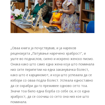
„Оваа книга ја почуствував, и ја нареков
рецензијата „Патување наречено храброст“, и
уште во поднаслов, силно и искрено женско писмо.
Онака како што само една жена која што поминала
низ сите перипетии на една заканувачка болест,
како што е карциномот, и која што успеаала да се
избори со оваа подла болест. Успеала едноставно
да се охрабри да го преживее одново сето тоа.
Значи тоа било една борба со себе си, и со една
храброст, да се соочиш со сето она низ кое што
поминала.