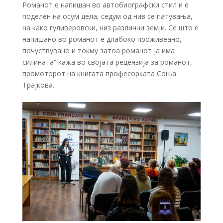
Романот е напишан во автобиографски стил и е
поделен на осум дела, седум од нив се патувања,
на како гуливеровски, низ различни земји. Се што е
напишано во романот е длабоко проживеано,
почуствувано и токму затоа романот ја има
силината“ кажа во својата рецензија за романот,
промоторот на книгата професорката Соња
Трајкова.