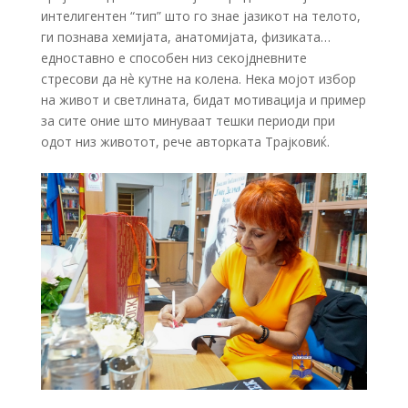
интелигентен “тип” што го знае јазикот на телото,
ги познава хемијата, анатомијата, физиката…
едноставно е способен низ секојдневните
стресови да нѐ кутне на колена. Нека мојот избор
на живот и светлината, бидат мотивација и пример
за сите оние што минуваат тешки периоди при
одот низ животот, рече авторката Трајковиќ.