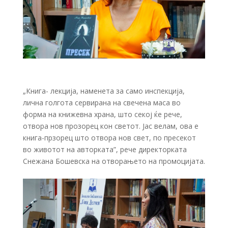
„Книга- лекција, наменета за само инспекција,
лична голгота сервирана на свечена маса во
форма на книжевна храна, што секој ќе рече,
отвора нов прозорец кон светот. Јас велам, ова е
книга-прзорец што отвора нов свет, по пресекот
во животот на авторката”, рече директорката
Снежана Бошевска на отворањето на промоцијата.