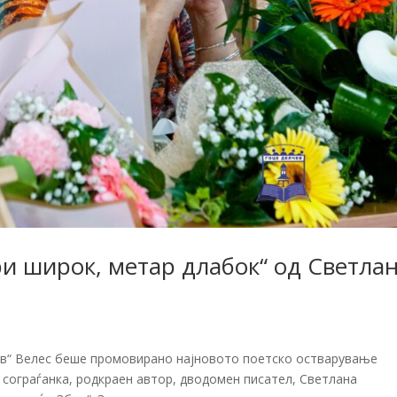
 широк, метар длабок“ од Светла
ев“ Велес беше промовирано најновото поетско остварување
 сограѓанка, родкраен автор, дводомен писател, Светлана