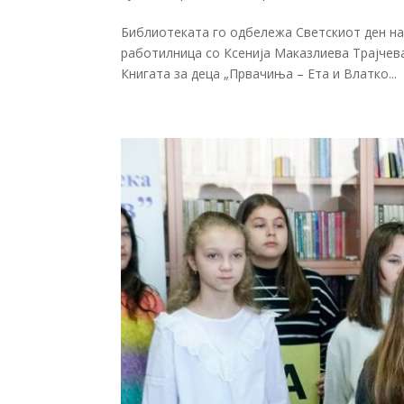
Библиотеката го одбележа Светскиот ден на 
работилница со Ксенија Маказлиева Трајчева
Книгата за деца „Првачиња – Ета и Влатко...