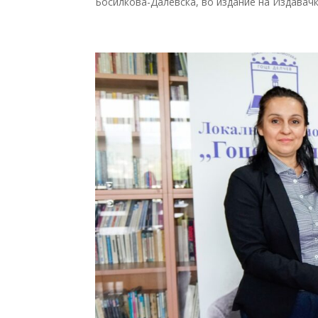
Босилкова-Далевска, во издание на Издавачка