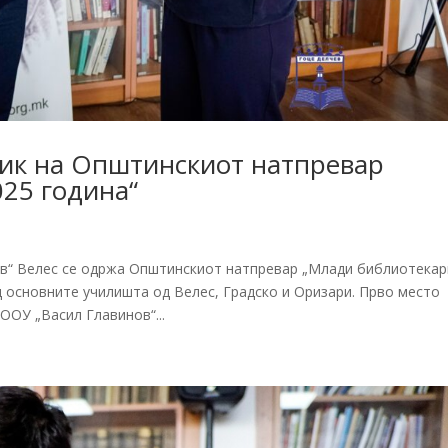
ик на Општинскиот натпревар
25 година“
ев“ Велес се одржа Општинскиот натпревар „Млади библиотекар
од основните училишта од Велес, Градско и Оризари. Прво место
ООУ „Васил Главинов“...