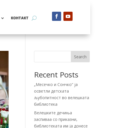
КОНТАКТ
Search
Recent Posts
„Месечко и Сончко“ ја
осветли детската
љубопитност во велешката
библиотека
Велешките дечиња
заспиваа со приказни,
библиотеката им ја донесе