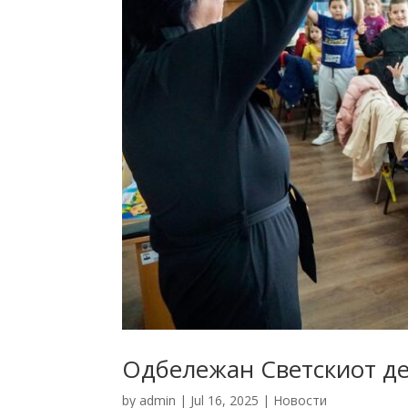
Одбележан Светскиот де
by
admin
|
Jul 16, 2025
|
Новости