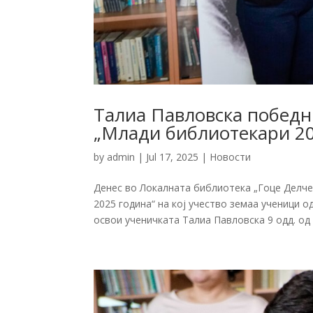
Талиа Павловска победн
„Млади библиотекари 20
by
admin
|
Jul 17, 2025
|
Новости
Денес во Локалната библиотека „Гоце Делч
2025 година“ на кој учество земаа ученици 
освои ученичката Талиа Павловска 9 одд. од 