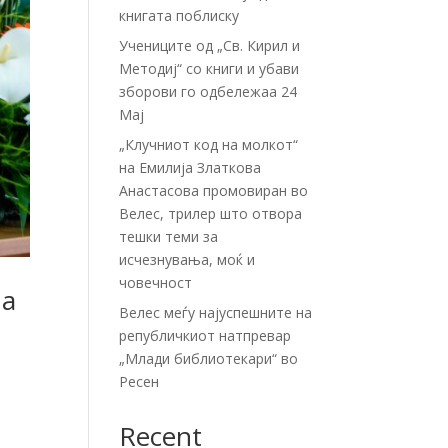
книгата поблиску
Учениците од „Св. Кирил и
Методиј“ со книги и убави
зборови го одбележаа 24
Мај
„Клучниот код на молкот“
на Емилија Златкова
Анастасова промовиран во
Велес, трилер што отвора
тешки теми за
исчезнувања, моќ и
човечност
на
Велес меѓу најуспешните на
републичкиот натпревар
„Млади библиотекари“ во
Ресен
Recent