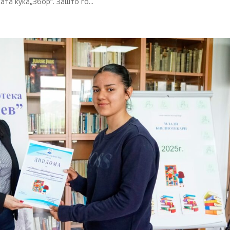
та куќа„Збор“. Зашто го...