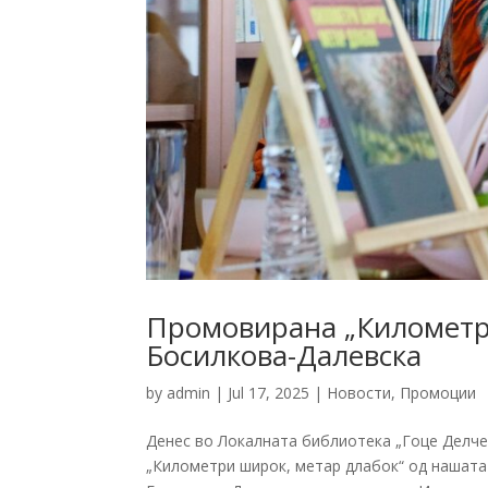
Промовирана „Километри
Босилкова-Далевска
by
admin
|
Jul 17, 2025
|
Новости
,
Промоции
Денес во Локалната библиотека „Гоце Делч
„Километри широк, метар длабок“ од нашата