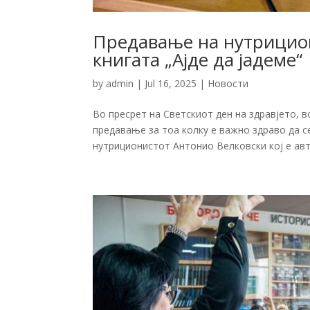
Предавање на нутрицион
книгата „Ајде да јадеме“
by
admin
|
Jul 16, 2025
|
Новости
Во пресрет на Светскиот ден на здравјето, 
предавање за тоа колку е важно здраво да с
нутриционистот Антонио Велковски кој е авто