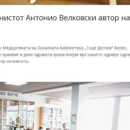
истот Антонио Велковски автор н
во Медијатеката на Локалната библиотека „Гоце Делчев“ Велес,
е храниме и дали здравата храна влијае врз нашето здравје одр
р на книгата...