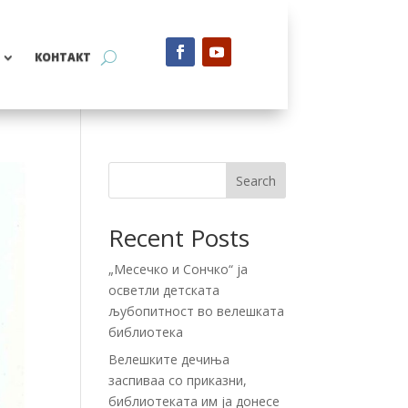
КОНТАКТ
Search
Recent Posts
„Месечко и Сончко“ ја
осветли детската
љубопитност во велешката
библиотека
Велешките дечиња
заспиваа со приказни,
библиотеката им ја донесе