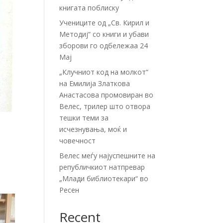
книгата поблиску
Учениците од „Св. Кирил и
Методиј“ со книги и убави
зборови го одбележаа 24
Мај
„Клучниот код на молкот“
на Емилија Златкова
Анастасова промовиран во
Велес, трилер што отвора
тешки теми за
исчезнувања, моќ и
човечност
Велес меѓу најуспешните на
републичкиот натпревар
„Млади библиотекари“ во
Ресен
Recent