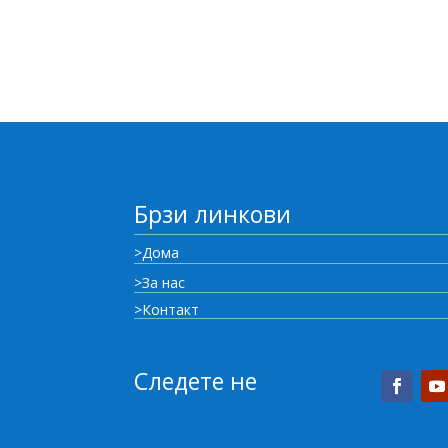
Брзи линкови
>Дома
>За нас
>Контакт
Следете не