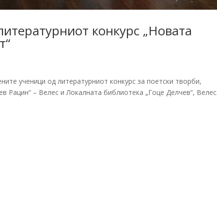
литературниот конкурс „Новата
т“
ните ученици од литературниот конкурс за поетски творби,
ев Рацин“ – Велес и Локалната библиотека „Гоце Делчев“, Веле
.