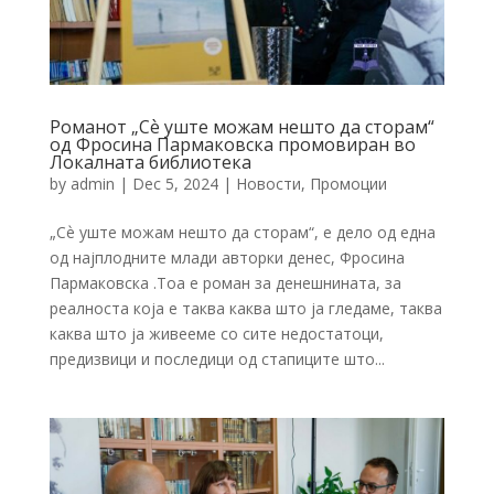
Романот „Сѐ уште можам нешто да сторам“
од Фросина Пармаковска промовиран во
Локалната библиотека
by
admin
|
Dec 5, 2024
|
Новости
,
Промоции
„Сѐ уште можам нешто да сторам“, е дело од една
од најплодните млади авторки денес, Фросина
Пармаковска .Тоа е роман за денешнината, за
реалноста која е таква каква што ја гледаме, таква
каква што ја живееме со сите недостатоци,
предизвици и последици од стапиците што...