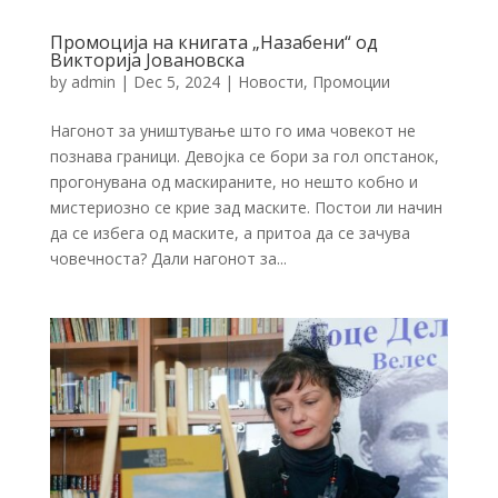
Промоција на книгата „Назабени“ од
Викторија Јовановска
by
admin
|
Dec 5, 2024
|
Новости
,
Промоции
Нагонот за уништување што го има човекот не
познава граници. Девојка се бори за гол опстанок,
прогонувана од маскираните, но нешто кобно и
мистериозно се крие зад маските. Постои ли начин
да се избега од маските, а притоа да се зачува
човечноста? Дали нагонот за...