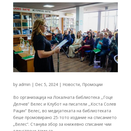
by
admin
|
Dec 5, 2024
|
Новости
,
Промоции
Во организација на Локалната библиотека ,,Гоце
Делчев” Велес и Клубот на писатели ,,Коста Солев
Рацин” Велес, во медијатеката на библиотеката
беше промовирано 25-тото издание на списанието
„Велес“. Станува збор за книжевно списание чии
единствени теми се...