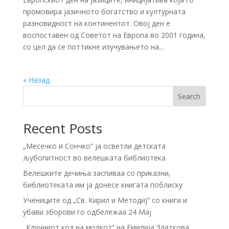
промовира јазичното богатство и културната
разновидност на континентот. Овој ден е
воспоставен од Советот на Европа во 2001 година,
со цел да се поттикне изучувањето на...
« Назад
Search
Recent Posts
„Месечко и Сончко“ ја осветли детската
љубопитност во велешката библиотека
Велешките дечиња заспиваа со приказни,
библиотеката им ја донесе книгата поблиску
Учениците од „Св. Кирил и Методиј“ со книги и
убави зборови го одбележаа 24 Мај
„Клучниот код на молкот“ на Емилија Златкова