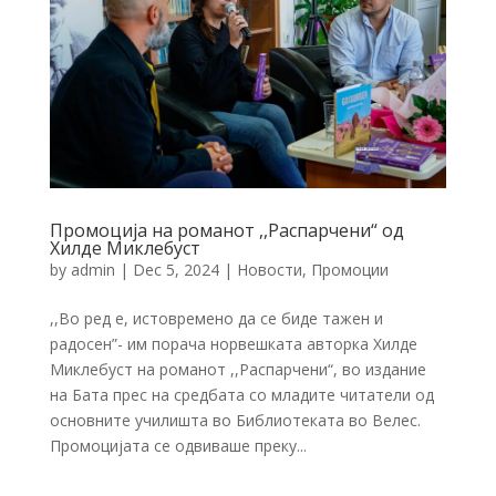
Промоција на романот ,,Распарчени“ од
Хилде Миклебуст
by
admin
|
Dec 5, 2024
|
Новости
,
Промоции
,,Во ред е, истовремено да се биде тажен и
радосен”- им порача норвешката авторка Хилде
Миклебуст на романот ,,Распарчени“, во издание
на Бата прес на средбата со младите читатели од
основните училишта во Библиотеката во Велес.
Промоцијата се одвиваше преку...