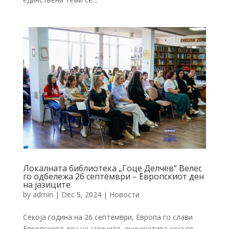
Локалната библиотека „Гоце Делчев“ Велес
го одбележа 26 септември – Европскиот ден
на јазиците
by
admin
|
Dec 5, 2024
|
Новости
Секоја година на 26 септември, Европа го слави
Европскиот ден на јазиците, иницијатива која го