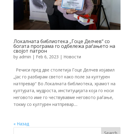
Локалната библиотека „Гоце Делчев“ со
богата програма го одбележа раѓањето на
својот патрон
by
admin
|
Feb 6, 2023
|
Новости
Речиси пред две столетија Гоце Делчев изјавил
„Јас го разбирам светот како поле за културен
натпревар“ Во Локалната библиотека, храмот на
културата, мудроста, институцијата која го носи
неговото име го чествувавме неговото раѓање,
токму со културен натпревар....
« Назад
Search