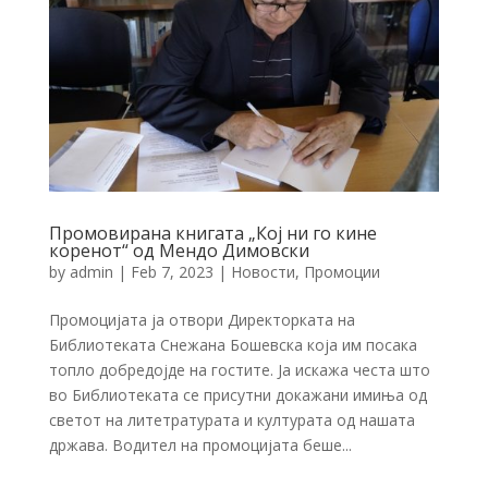
Промовирана книгата „Кој ни го кине
коренот“ од Мендо Димовски
by
admin
|
Feb 7, 2023
|
Новости
,
Промоции
Промоцијата ја отвори Директорката на
Библиотеката Снежана Бошевска која им посака
топло добредојде на гостите. Ја искажа честа што
во Библиотеката се присутни докажани имиња од
светот на литетратурата и културата од нашата
држава. Водител на промоцијата беше...