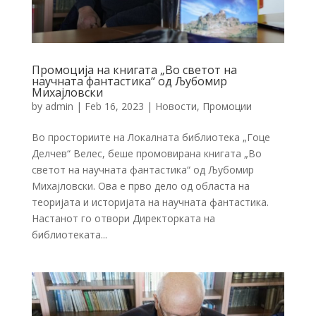
Промоција на книгата „Во светот на
научната фантастика“ од Љубомир
Михајловски
by
admin
|
Feb 16, 2023
|
Новости
,
Промоции
Во просториите на Локалната библиотека „Гоце
Делчев“ Велес, беше промовирана книгата „Во
светот на научната фантастика“ од Љубомир
Михајловски. Ова е прво дело од областа на
теоријата и историјата на научната фантастика.
Настанот го отвори Директорката на
библиотеката...