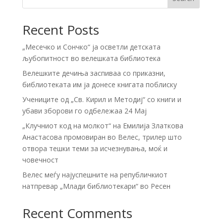
Recent Posts
„Месечко и Сончко“ ја осветли детската
љубопитност во велешката библиотека
Велешките дечиња заспиваа со приказни,
библиотеката им ја донесе книгата поблиску
Учениците од „Св. Кирил и Методиј“ со книги и
убави зборови го одбележаа 24 Мај
„Клучниот код на молкот“ на Емилија Златкова
Анастасова промовиран во Велес, трилер што
отвора тешки теми за исчезнувања, моќ и
човечност
Велес меѓу најуспешните на републичкиот
натпревар „Млади библиотекари“ во Ресен
Recent Comments