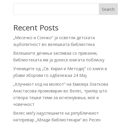
Search
Recent Posts
„Месечко и Сончко“ ја осветли детската
љубопитност во велешката библиотека
Велешките дечиња заспиваа со приказни,
библиотеката им ја донесе книгата поблиску
Учениците од „Св. Кирил и Методиј“ со книги и
убави зборови го одбележаа 24 Мај
„Клучниот код на молкот“ на Емилија Златкова
Анастасова промовиран во Велес, трилер што
отвора тешки теми за исчезнувања, моќ и
човечност
Велес меѓу најуспешните на републичкиот
натпревар „Млади библиотекари“ во Ресен