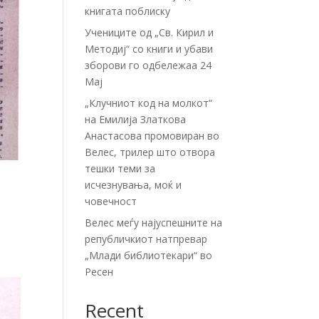
книгата поблиску
Учениците од „Св. Кирил и
Методиј“ со книги и убави
зборови го одбележаа 24
Мај
„Клучниот код на молкот“
на Емилија Златкова
Анастасова промовиран во
Велес, трилер што отвора
тешки теми за
исчезнувања, моќ и
човечност
Велес меѓу најуспешните на
републичкиот натпревар
„Млади библиотекари“ во
Ресен
Recent