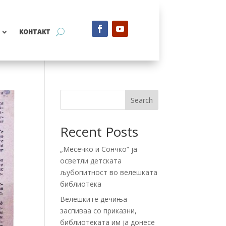
КОНТАКТ
Search
Recent Posts
„Месечко и Сончко“ ја
осветли детската
љубопитност во велешката
библиотека
Велешките дечиња
заспиваа со приказни,
библиотеката им ја донесе