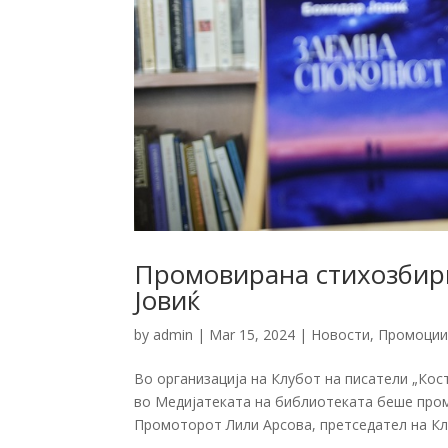
Промовирана стихозбирк
Јовиќ
by
admin
|
Mar 15, 2024
|
Новости
,
Промоци
Во организација на Клубот на писатели „Кос
во Медијатеката на библиотеката беше пром
Промоторот Лили Арсова, претседател на Клу