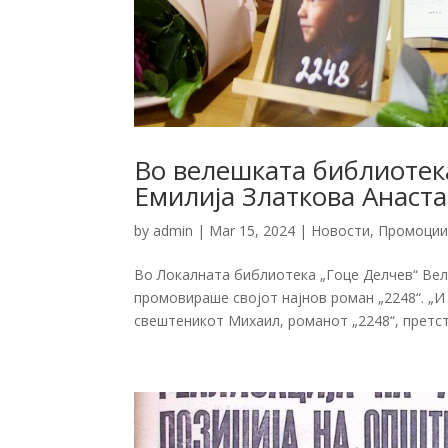
Во велешката библиотек
Емилија Златкова Анаста
by
admin
|
Mar 15, 2024
|
Новости
,
Промоци
Во Локалната библиотека „Гоце Делчев“ Вел
промовираше својот најнов роман „2248“. „И 
свештеникот Михаил, романот „2248“, претст