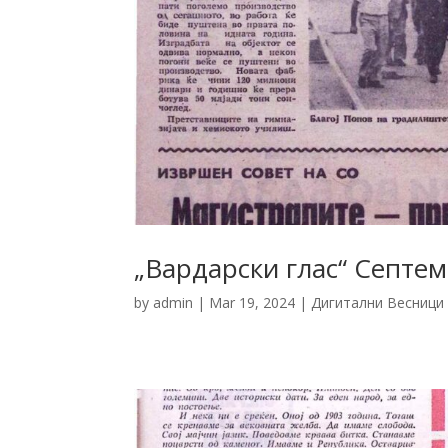
„Вардарски глас“ Септе
by
admin
|
Mar 19, 2024
|
Дигитални Весници