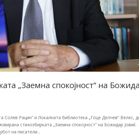
ата „Заемна спокојност“ на Божид
и
та Солев Рацин“ и Локалната библиотека „Гоце Делчев“ Велес, д
овирана стихозбирката „Заемна спокојност“ на Божидар Јовиќ.
бот на писатели...