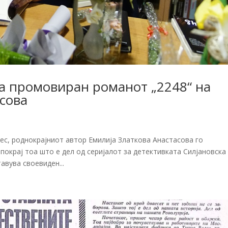
а промовиран романот „2248“ на
сова
и
ес, роднокрајниот автор Емилија Златкова Анастасова го
покрај тоа што е дел од серијалот за детективката Силјановска
авува своевиден...