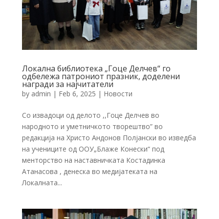
Локална библиотека „Гоце Делчев“ го
одбележа патрониот празник, доделени
награди за најчитатели
by
admin
|
Feb 6, 2025
|
Новости
Со извадоци од делото ,,Гоце Делчев во
народното и уметничкото творештво” во
редакција на Христо Андонов Полјански во изведба
на учениците од ООУ„Блаже Конески“ под
менторство на наставничката Костадинка
Атанасова , денеска во медијатеката на
Локалната...