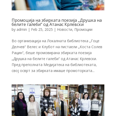
Промоција на збирката поезија „Друшка на
белите галеби“ од Атанас Крлевски
by
admin
|
Feb 25, 2025
|
Новости
,
Промоции
Во организација на Локалната библиотека „Гоце
Делчев“ Велес и Клубот на пистаели „Коста Солев
Рацин“, беше промовирана збирката поезија
„Друшка на белите галеби“ од Атанас Крлевски.
Пред преполната Медијатека на библиотеката,
свој осврт за збирката имаше промоторката...