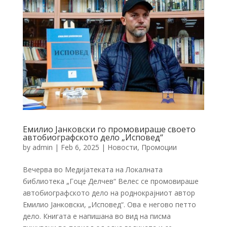
Емилио Јанковски го промовираше своето
автобиографското дело „Исповед“
by
admin
|
Feb 6, 2025
|
Новости
,
Промоции
Вечерва во Медијатеката на Локалната
библиотека „Гоце Делчев“ Велес се промовираше
автобиографското дело на роднокрајниот автор
Емилио Јанковски, „Исповед“. Ова е негово петто
дело. Книгата е напишана во вид на писма