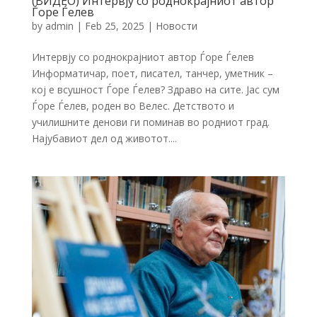
(ВИДЕО) Интервју со роднокрајниот автор
Ѓоре Ѓелев
by
admin
|
Feb 25, 2025
|
Новости
Интервју со роднокрајниот автор Ѓоре Ѓелев
Информатичар, поет, писател, танчер, уметник –
кој е всушност Ѓоре Ѓелев? Здраво на сите. Јас сум
Ѓоре Ѓелев, роден во Велес. Детството и
училишните денови ги поминав во родниот град.
Најубавиот дел од животот....