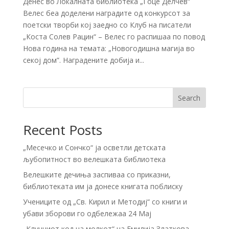
Денес во Локалната библиотека „Гоце Делчев“
Велес беа доделени наградите од конкурсот за
поетски творби кој заедно со Клуб на писатели
„Коста Солев Рацин“ – Велес го распишаа по повод
Нова година на темaтa: „Новогодишна магија во
секој дом”. Наградените добија и...
Search
Recent Posts
„Месечко и Сончко“ ја осветли детската
љубопитност во велешката библиотека
Велешките дечиња заспиваа со приказни,
библиотеката им ја донесе книгата поблиску
Учениците од „Св. Кирил и Методиј“ со книги и
убави зборови го одбележаа 24 Мај
„Клучниот код на молкот“ на Емилија Златкова