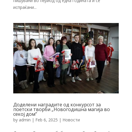
пишувани во период од една годината и се
испраќани...
Доделени наградите од конкурсот за
поетски творби „Новогодишна магија во
секој дом”
by
admin
|
Feb 6, 2025
|
Новости