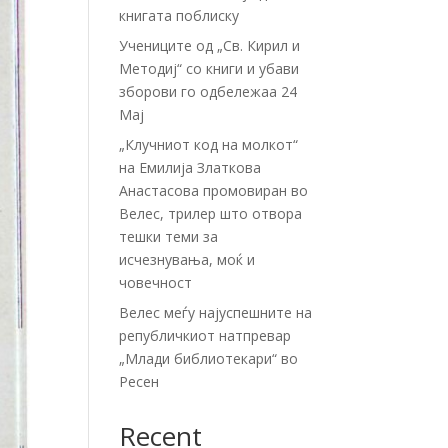
книгата поблиску
Учениците од „Св. Кирил и
Методиј“ со книги и убави
зборови го одбележаа 24
Мај
„Клучниот код на молкот“
на Емилија Златкова
Анастасова промовиран во
Велес, трилер што отвора
тешки теми за
исчезнувања, моќ и
човечност
Велес меѓу најуспешните на
републичкиот натпревар
„Млади библиотекари“ во
Ресен
Recent