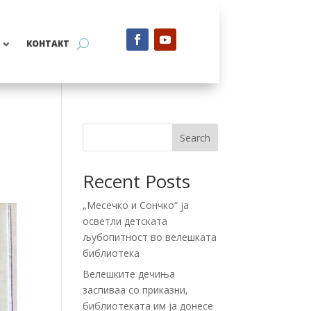
КОНТАКТ
Search
Recent Posts
„Месечко и Сончко“ ја
осветли детската
љубопитност во велешката
библиотека
Велешките дечиња
заспиваа со приказни,
библиотеката им ја донесе