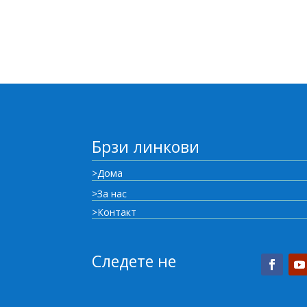
Брзи линкови
>Дома
>За нас
>Контакт
Следете не