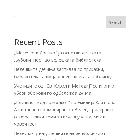
Search
Recent Posts
„Месечко и Сончко“ ја осветли детската
љубопитност во велешката библиотека
Велешките дечиња заспиваа со приказни,
библиотеката им ја донесе книгата поблиску
Учениците од „Св. Кирил и Методиј“ со книги и
убави зборови го одбележаа 24 Мај
„Клучниот код на молкот“ на Емилија Златкова
Анастасова промовиран во Велес, трилер што
отвора тешки теми за исчезнувања, моќ и
човечност
Велес меѓу најуспешните на републичкиот