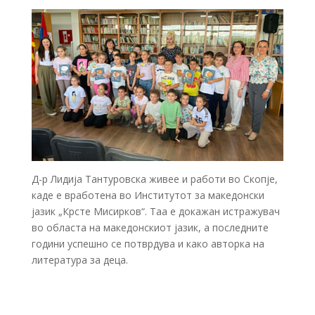
Д-р Лидија Тантуровска живее и работи во Скопје,
каде е вработена во Институтот за македонски
јазик „Крсте Мисирков“. Таа е докажан истражувач
во областа на македонскиот јазик, а последните
години успешно се потврдува и како авторка на
литература за деца.