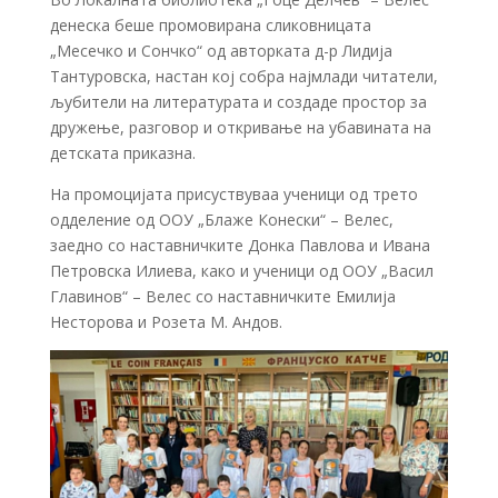
денеска беше промовирана сликовницата
„Месечко и Сончко“ од авторката д-р Лидија
Тантуровска, настан кој собра најмлади читатели,
љубители на литературата и создаде простор за
дружење, разговор и откривање на убавината на
детската приказна.
На промоцијата присуствуваа ученици од трето
одделение од ООУ „Блаже Конески“ – Велес,
заедно со наставничките Донка Павлова и Ивана
Петровска Илиева, како и ученици од ООУ „Васил
Главинов“ – Велес со наставничките Емилија
Несторова и Розета М. Андов.