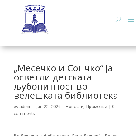
„Месечко и Сончко“ ја
осветли детската
љубопитност во
велешката библиотека
by
admin
|
Jun 22, 2026
|
Новости
,
Промоции
|
0
comments
Во Локалната библиотека „Гоце Делчев“ – Велес