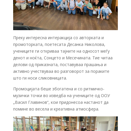
Преку интересна интеракција со авторката и
промоторката, поетесата Десанка Николова,
учениците ги откриваа тајните на односот меѓу
денот и ноќта, Сонцето и Месечината. Тие читаа
делови од приказната, поставуваа прашања и
активно учествуваа во разговорот за пораките
што ги носи сликовницата.
Промоцијата беше збогатена и со ритмичко-
музички точки во изведба на учениците од ООУ
„Васил Главинов“, кои придонесоа настанот да
помине во весела и креативна атмосфера.