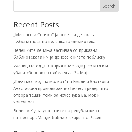
Search
Recent Posts
„Месечко и Сончко“ ја осветли детската
љубопитност во велешката библиотека
Велешките дечиња заспиваа со приказни,
библиотеката им ја донесе книгата поблиску
Учениците од „Св. Кирил и Методиј“ со книги и
убави зборови го одбележаа 24 Мај
„Клучниот код на молкот“ на Емилија Златкова
Анастасова промовиран во Велес, трилер што
отвора тешки теми за исчезнувања, моќ и
човечност
Велес меѓу најуспешните на републичкиот
натпревар „Млади библиотекари“ во Ресен