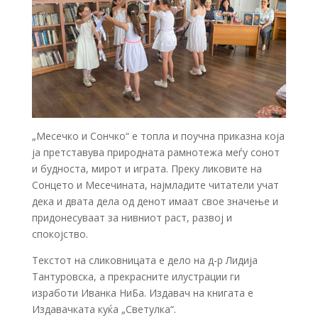
„Месечко и Сончко“ е топла и поучна приказна која
ја претставува природната рамнотежа меѓу сонот
и будноста, мирот и играта. Преку ликовите на
Сонцето и Месечината, најмладите читатели учат
дека и двата дела од денот имаат свое значење и
придонесуваат за нивниот раст, развој и
спокојство.
Текстот на сликовницата е дело на д-р Лидија
Тантуровска, а прекрасните илустрации ги
изработи Иванка НиБа. Издавач на книгата е
Издавачката куќа „Светулка“.