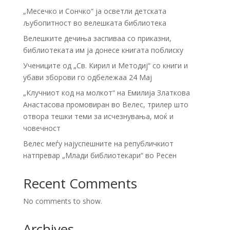
„Месечко и Сончко“ ја осветли детската
љубопитност во велешката библиотека
Велешките дечиња заспиваа со приказни,
библиотеката им ја донесе книгата поблиску
Учениците од „Св. Кирил и Методиј“ со книги и
убави зборови го одбележаа 24 Мај
„Клучниот код на молкот“ на Емилија Златкова
Анастасова промовиран во Велес, трилер што
отвора тешки теми за исчезнувања, моќ и
човечност
Велес меѓу најуспешните на републичкиот
натпревар „Млади библиотекари“ во Ресен
Recent Comments
No comments to show.
Archives