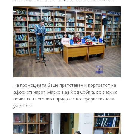
На промоцијата беше претставен и портретот на
афористичарот Марко Пајиќ од Србија, во знак на
почит кон неговиот придонес во афористичната
уметност.