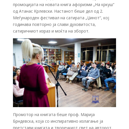
промоцијата на новата книга афоризми „На кркуш“
од Атанас Крлевски. Настанот беше дел од 2.
Меѓународен фестивал на сатирата „Џинот“, кој
годинава повторно ја слави духовитоста,
сатиричниот израз и моќта на зборот.
Промотор на книгата беше проф. Марија
Брндевска, која со инспиративно излагање ја
претстави книгата и творечкиот свет на авторот.