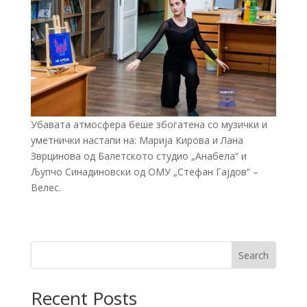
Убавата атмосфера беше збогатена со музички и
уметнички настапи на: Марија Кирова и Лана
Зврцинова од Балетското студио „Анабела“ и
Љупчо Синадиновски од ОМУ „Стефан Гајдов“ –
Велес.
Search
Recent Posts