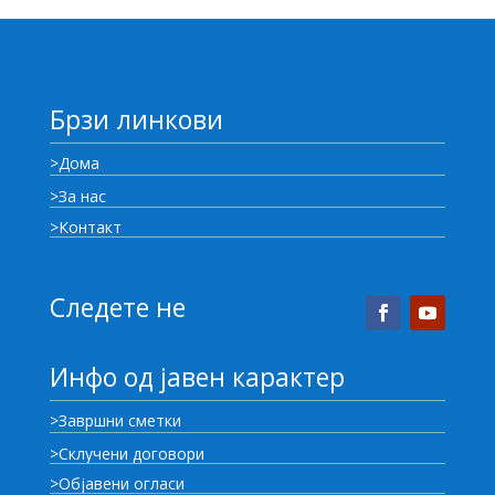
Брзи линкови
>Дома
>За нас
>Контакт
Следете не
Инфо од јавен карактер
>Завршни сметки
>Склучени договори
>Објавени огласи