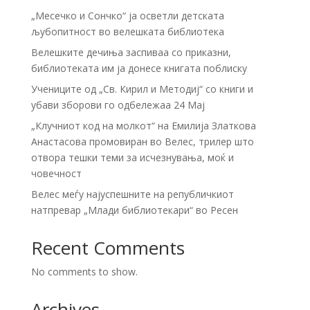
„Месечко и Сончко“ ја осветли детската
љубопитност во велешката библиотека
Велешките дечиња заспиваа со приказни,
библиотеката им ја донесе книгата поблиску
Учениците од „Св. Кирил и Методиј“ со книги и
убави зборови го одбележаа 24 Мај
„Клучниот код на молкот“ на Емилија Златкова
Анастасова промовиран во Велес, трилер што
отвора тешки теми за исчезнувања, моќ и
човечност
Велес меѓу најуспешните на републичкиот
натпревар „Млади библиотекари“ во Ресен
Recent Comments
No comments to show.
Archives