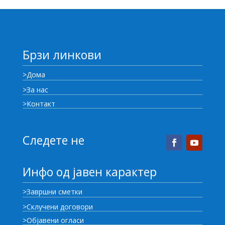
Брзи линкови
>Дома
>За нас
>Контакт
Следете не
Инфо од јавен карактер
>Завршни сметки
>Склучени договори
>Објавени огласи